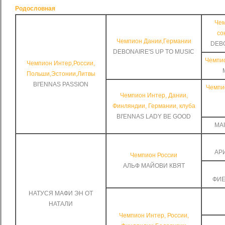
Родословная
Чем
со
Чемпион Дании,Германии
DEBO
DEBONAIRE'S UP TO MUSIC
Чемпио
Чемпион Интер,России,
Польши,Эстонии,Литвы
BI'ENNAS PASSION
Чемпи
Чемпион Интер, Дании,
Финляндии, Германии, клуба
BI'ENNAS LADY BE GOOD
MAI
АР
Чемпион России
АЛЬФ МАЙОВИ КВЯТ
ФИЕ
НАТУСЯ МАФИ ЭН ОТ
НАТАЛИ
Чемпион Интер, России,